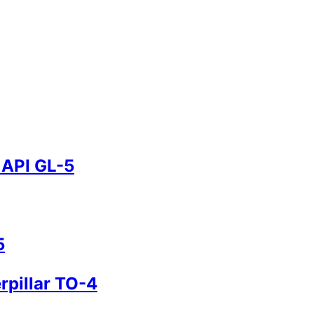
API GL-5
5
pillar TO-4