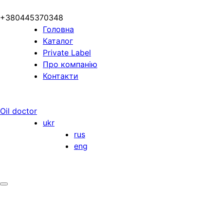
+380445370348
Головна
Каталог
Private Label
Про компанію
Контакти
Oil doctor
ukr
rus
eng