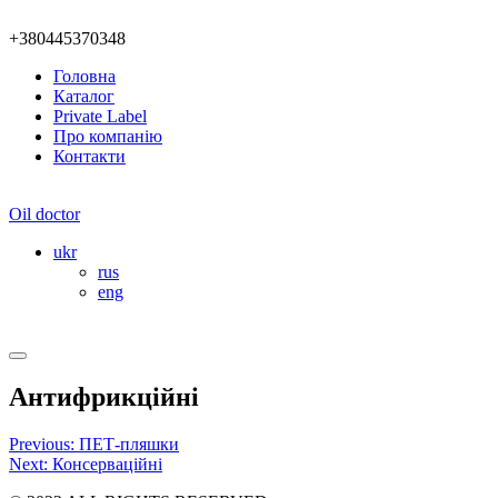
+380445370348
Головна
Каталог
Private Label
Про компанію
Контакти
Oil doctor
ukr
rus
eng
Антифрикційні
Post
Previous:
ПЕТ-пляшки
Next:
Консерваційні
navigation