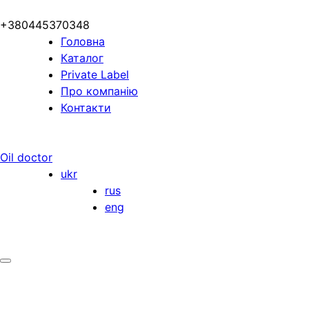
+380445370348
Головна
Каталог
Private Label
Про компанію
Контакти
Oil doctor
ukr
rus
eng