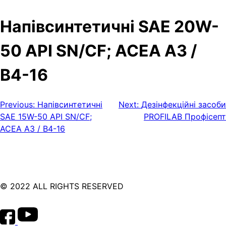
Напівсинтетичні SAE 20W-
50 API SN/CF; ACEA A3 /
B4-16
Post
Previous:
Напівсинтетичні
Next:
Дезінфекційні засоби
SAE 15W-50 API SN/CF;
PROFILAB Профісепт
navigation
ACEA A3 / B4-16
© 2022 ALL RIGHTS RESERVED